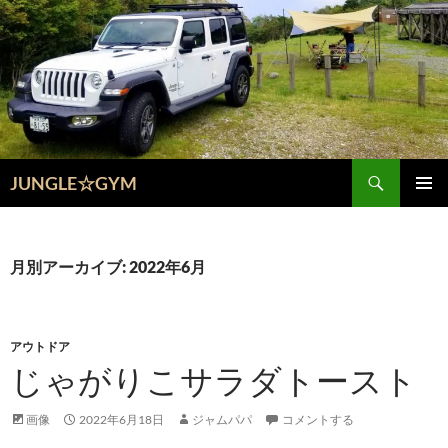
コ
ン
テ
ン
ツ
へ
ス
検
キ
JUNGLE☆GYM
索
ッ
メインメ
プ
ニュー
月別アーカイブ: 2022年6月
アウトドア
じゃがりこサラダトースト
画像
2022年6月18日
ジャムパパ
コメントする