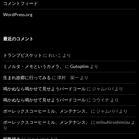
コメントフィード
WordPress.org
最近のコメント
トランプビスケット
に
れいこ
より
ミノルタ・メモというカメラ。
に
Gutoptim
より
生まれ故郷に行ってみる
に
津村 栄一
より
鳴かぬなら鳴かせて見せようバードコール
に
ジャムパパ
より
鳴かぬなら鳴かせて見せようバードコール
に
コウイチ
より
ポーレックスコーヒーミル、メンテナンス。
に
ジャムパパ
より
ポーレックスコーヒーミル、メンテナンス。
に
mitsuhiroshimizu
よ
り
鶴亀焼き
に
ジャムパパ
より