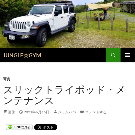
コ
ン
テ
ン
ツ
へ
ス
検
キ
JUNGLE☆GYM
索
ッ
メインメ
プ
ニュー
写真
スリックトライポッド・メ
ンテナンス
画像
2021年6月16日
ジャムパパ
コメントする