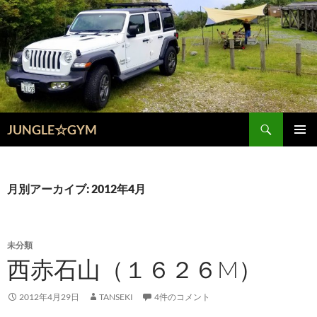
コ
ン
テ
ン
ツ
へ
ス
検
キ
JUNGLE☆GYM
索
ッ
メインメ
プ
ニュー
月別アーカイブ: 2012年4月
未分類
西赤石山（１６２６M）
2012年4月29日
TANSEKI
4件のコメント