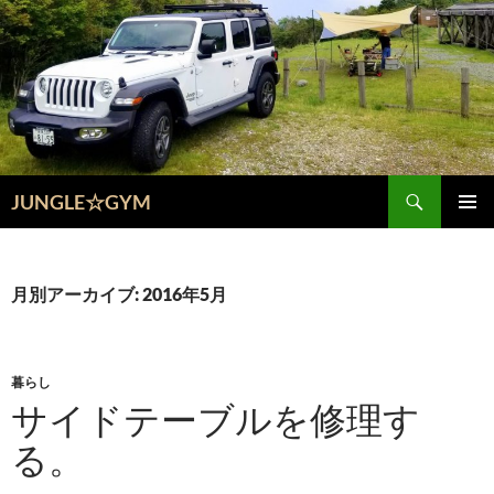
コ
ン
テ
ン
ツ
へ
ス
検
キ
JUNGLE☆GYM
索
ッ
メインメ
プ
ニュー
月別アーカイブ: 2016年5月
暮らし
サイドテーブルを修理す
る。